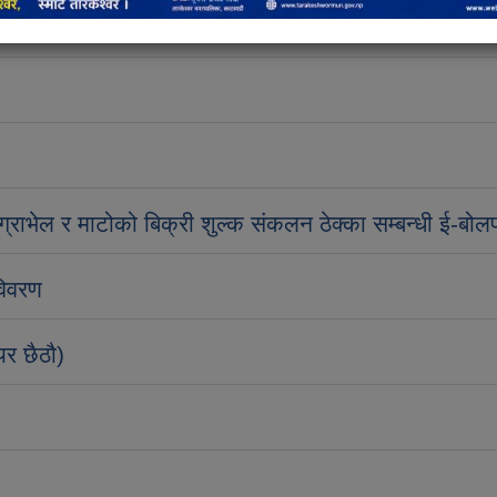
करण गर्ने सम्बन्धि सूचना
्राभेल र माटोको बिक्री शुल्क संकलन ठेक्का सम्बन्धी ई-बोल
विवरण
र छैठौ)