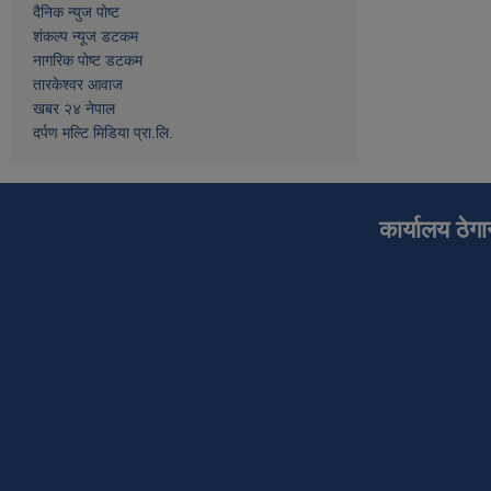
दैनिक न्युज पोष्ट
शंकल्प न्यूज डटकम
नागरिक पोष्ट डटकम
तारकेश्वर आवाज
खबर २४ नेपाल
दर्पण मल्टि मिडिया प्रा.लि.
कार्यालय ठेग