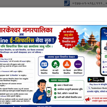
+९७७-०१-५१६८१११ , 
विधुतीय शुसासन सेवा
शाखा
सूचना तथा जानकारी
निर्णयहर
नक्सा सम्बन्धि छलफलमा सहभागी हुने बारे (सम्
िजाईन सम्बन्धि कन्सल्टेन्सी)
ालनकाे सूचना