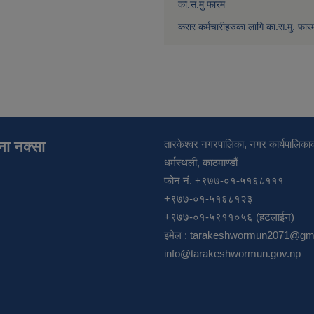
का.स.मु फारम
करार कर्मचारीहरुका लागि का.स.मु. फार
ाना नक्सा
तारकेश्वर नगरपालिका, नगर कार्यपालिकाक
धर्मस्थली, काठमाण्डौं
फोन नं. +९७७-०१-५१६८१११
+९७७-०१-५१६८१२३
+९७७-०१-५९११०५६ (हटलाईन)
इमेल :
tarakeshwormun2071@gma
info@tarakeshwormun.gov.np