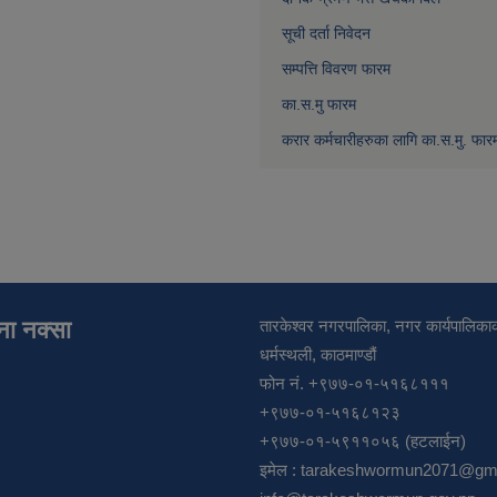
सूची दर्ता निवेदन
सम्पत्ति विवरण फारम
का.स.मु फारम
करार कर्मचारीहरुका लागि का.स.मु. फार
ाना नक्सा
तारकेश्वर नगरपालिका, नगर कार्यपालिकाक
धर्मस्थली, काठमाण्डौं
फोन नं. +९७७-०१-५१६८१११
+९७७-०१-५१६८१२३
+९७७-०१-५९११०५६ (हटलाईन)
इमेल :
tarakeshwormun2071@gma