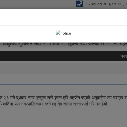
+९७७-०१-५१६८१११ , 
विधुतीय शुसासन सेवा
शाखा
सूचना तथा जानकारी
निर्णयहर
नक्सा 
ते बुधवार नगर प्रमुख श्री कृष्ण हरि महर्जन ज्युको अगुवाईमा उप-प्रमुख श्री सृ
को उपस्थितिमा यस नगरपालिकामा बग्ने महादेव खोला सरसफाई गरि मनाईयो ।