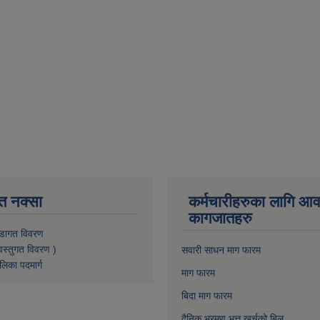
त नक्सा
कर्मचारीहरुका लागि आ
कागजातहरु
डागत विवरण
वस्तुगत विवरण )
सवारी साधन माग फारम
लिका पदमार्ग
माग फारम
बिदा माग फारम
दैनिक भ्रमण भत्त खर्चको बिल