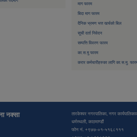
लिका पदमार्ग
माग फारम
बिदा माग फारम
दैनिक भ्रमण भत्त खर्चको बिल
सूची दर्ता निवेदन
सम्पत्ति विवरण फारम
का.स.मु फारम
करार कर्मचारीहरुका लागि का.स.मु. फार
ाना नक्सा
तारकेश्वर नगरपालिका, नगर कार्यपालिकाक
धर्मस्थली, काठमाण्डौं
फोन नं. +९७७-०१-५१६८१११