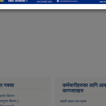
को यस कार्यक्रमको समापन उपप्रमुख सृजना बुर्लाकोटी अर्याल ज्यूले गर्नुभएको थ
धन्यबाद ब्यक्त गर्दछ ।
त नक्सा
कर्मचारीहरुका लागि आ
कागजातहरु
डागत विवरण
वस्तुगत विवरण )
सवारी साधन माग फारम