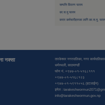
सम्पत्ति विवरण फारम
का.स.मु फारम
करार कर्मचारीहरुका लागि का.स.मु. फार
ाना नक्सा
तारकेश्वर नगरपालिका, नगर कार्यपालिकाक
धर्मस्थली, काठमाण्डौं
फोन नं. +९७७-०१-५१६८१११
+९७७-०१-५१६८१२३
+९७७-०१-५९११०५६ (हटलाईन)
इमेल :
tarakeshwormun2071@gma
info@tarakeshwormun.gov.np