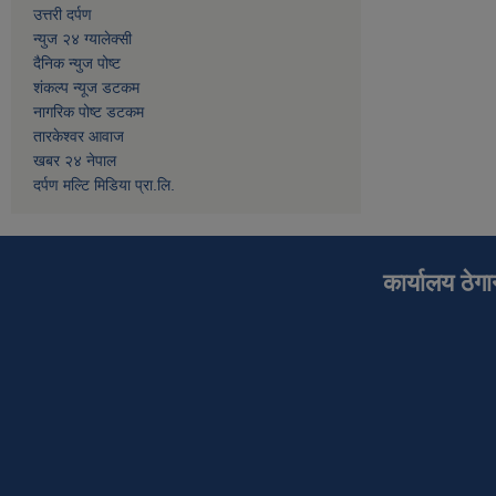
उत्तरी दर्पण
न्युज २४ ग्यालेक्सी
दैनिक न्युज पोष्ट
शंकल्प न्यूज डटकम
नागरिक पोष्ट डटकम
तारकेश्वर आवाज
खबर २४ नेपाल
दर्पण मल्टि मिडिया प्रा.लि.
कार्यालय ठेग