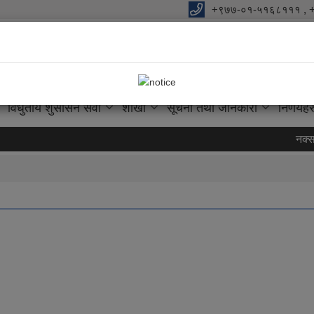
+९७७-०१-५१६८१११ , 
विधुतीय शुसासन सेवा
शाखा
सूचना तथा जानकारी
निर्णयहर
नक्सा 