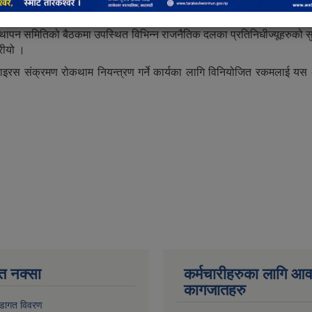
पन समितिको बैठकमा उपस्थित विभिन्न राजनैतिक दलका प्रतिनिधीज्यूहरुको सुझाव
गरीयो ।
भाइरस संक्रमण रोकथाम नियन्त्रण गर्ने कार्यका लागि विनियोजित रकमलाई य
त नक्सा
कर्मचारीहरुका लागि आ
कागजातहरु
डागत विवरण