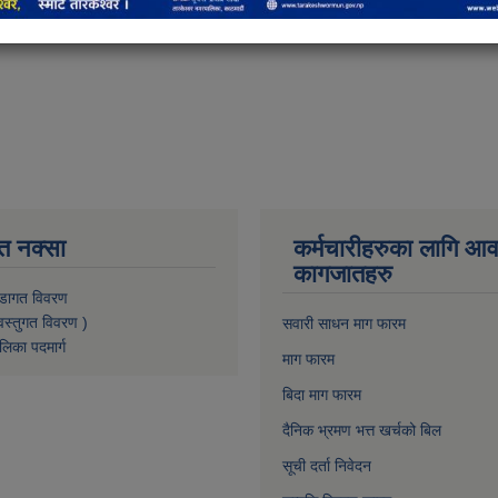
त नक्सा
कर्मचारीहरुका लागि आ
कागजातहरु
डागत विवरण
वस्तुगत विवरण )
सवारी साधन माग फारम
लिका पदमार्ग
माग फारम
बिदा माग फारम
दैनिक भ्रमण भत्त खर्चको बिल
सूची दर्ता निवेदन