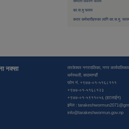
सम्पत्ति विवरण फारम
का.स.मु फारम
करार कर्मचारीहरुका लागि का.स.मु. फार
ाना नक्सा
तारकेश्वर नगरपालिका, नगर कार्यपालिकाक
धर्मस्थली, काठमाण्डौं
फोन नं. +९७७-०१-५१६८१११
+९७७-०१-५१६८१२३
+९७७-०१-५९११०५६ (हटलाईन)
इमेल :
tarakeshwormun2071@gma
info@tarakeshwormun.gov.np