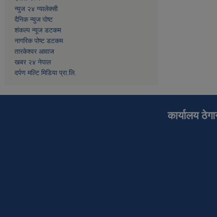
न्युज २४ ग्यालेक्सी
दैनिक न्युज पोष्ट
शंकल्प न्यूज डटकम
नागरिक पोष्ट डटकम
तारकेश्वर आवाज
खबर २४ नेपाल
दर्पण मल्टि मिडिया प्रा.लि.
कार्यालय ठेग