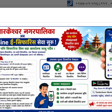
+९७७-०१-५१६८१११ , 
विधुतीय शुसासन सेवा
शाखा
सूचना तथा जानकारी
निर्णयहर
नक्सा सम्बन्धि छलफलमा सहभागी हुने