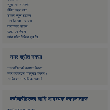
न्युज २४ ग्यालेक्सी
दैनिक न्युज पोष्ट
शंकल्प न्यूज डटकम
नागरिक पोष्ट डटकम
तारकेश्वर आवाज
खबर २४ नेपाल
दर्पण मल्टि मिडिया प्रा.लि.
नगर श्रोत नक्सा
नगरपालिकाको वडागत विवरण
नगर प्रोफाइल (वस्तुगत विवरण )
तारकेश्वर नगरपालिका पदमार्ग
कर्मचारीहरुका लागि आवश्यक कागजातहरु
सवारी साधन माग फारम