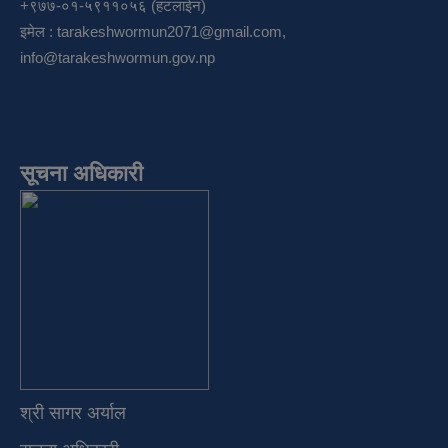
+९७७-०१-५९११०५६ (हटलाईन)
इमेल :
tarakeshwormun2071@gmail.com
,
info@tarakeshwormun.gov.np
सूचना अधिकारी
श्री सागर अर्याल