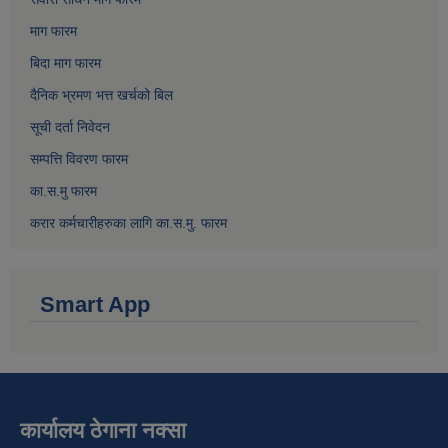
माग फारम
बिदा माग फारम
दैनिक भ्रमण भत्त खर्चको बिल
सूची दर्ता निवेदन
सम्पत्ति विवरण फारम
का.स.मु फारम
करार कर्मचारीहरुका लागि का.स.मु. फारम
Smart App
कार्यालय ठेगाना नक्सा