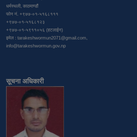
धर्मस्थली, काठमाण्डौं
फोन नं. +९७७-०१-५१६८१११
+९७७-०१-५१६८१२३
+९७७-०१-५९११०५६ (हटलाईन)
इमेल :
tarakeshwormun2071@gmail.com
,
info@tarakeshwormun.gov.np
सूचना अधिकारी