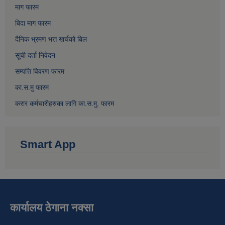
माग फारम
बिदा माग फारम
दैनिक भ्रमण भत्त खर्चको बिल
सूची दर्ता निवेदन
सम्पत्ति विवरण फारम
का.स.मु फारम
करार कर्मचारीहरुका लागि का.स.मु. फारम
Smart App
कार्यालय ठेगाना नक्सा