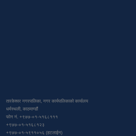
तारकेश्वर नगरपालिका, नगर कार्यपालिकाको कार्यालय
धर्मस्थली, काठमाण्डौं
फोन नं. +९७७-०१-५१६८१११
+९७७-०१-५१६८१२३
+९७७-०१-५९११०५६ (हटलाईन)