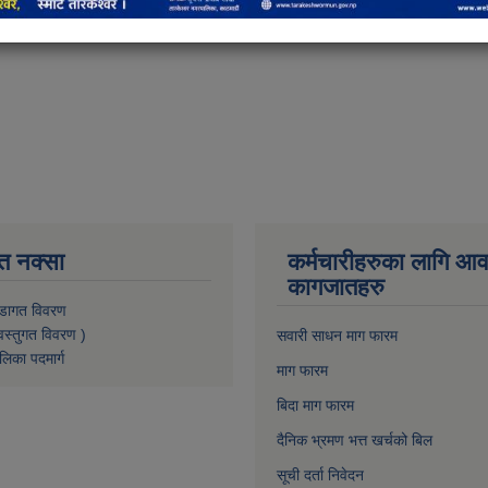
त नक्सा
कर्मचारीहरुका लागि आ
कागजातहरु
डागत विवरण
वस्तुगत विवरण )
सवारी साधन माग फारम
लिका पदमार्ग
माग फारम
बिदा माग फारम
दैनिक भ्रमण भत्त खर्चको बिल
सूची दर्ता निवेदन