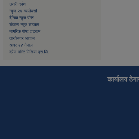
उत्तरी दर्पण
न्युज २४ ग्यालेक्सी
दैनिक न्युज पोष्ट
शंकल्प न्यूज डटकम
नागरिक पोष्ट डटकम
तारकेश्वर आवाज
खबर २४ नेपाल
दर्पण मल्टि मिडिया प्रा.लि.
कार्यालय ठेग