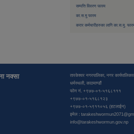
सम्पत्ति विवरण फारम
का.स.मु फारम
करार कर्मचारीहरुका लागि का.स.मु. फार
ाना नक्सा
तारकेश्वर नगरपालिका, नगर कार्यपालिकाक
धर्मस्थली, काठमाण्डौं
फोन नं. +९७७-०१-५१६८१११
+९७७-०१-५१६८१२३
+९७७-०१-५९११०५६ (हटलाईन)
इमेल :
tarakeshwormun2071@gma
info@tarakeshwormun.gov.np