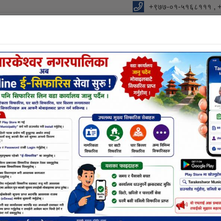
+९७७-०१-५१६८१११ , 
विधुतीय शुसासन सेवा
शाखा
सूचना तथा जानकारी
निर्णयहर