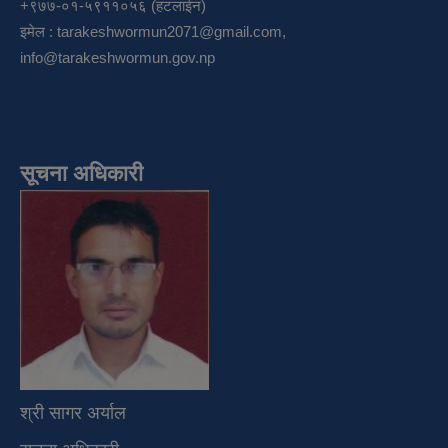
+९७७-०१-५९११०५६ (हटलाईन)
इमेल :
tarakeshwormun2071@gmail.com
,
info@tarakeshwormun.gov.np
सूचना अधिकारी
श्री सागर अर्याल