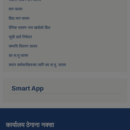
माग फारम
बिदा माग फारम
दैनिक भ्रमण भत्त खर्चको बिल
सूची दर्ता निवेदन
सम्पत्ति विवरण फारम
का.स.मु फारम
करार कर्मचारीहरुका लागि का.स.मु. फारम
Smart App
कार्यालय ठेगाना नक्सा