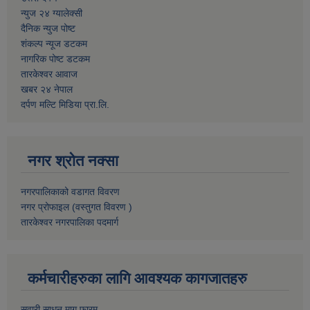
न्युज २४ ग्यालेक्सी
दैनिक न्युज पोष्ट
शंकल्प न्यूज डटकम
नागरिक पोष्ट डटकम
तारकेश्वर आवाज
खबर २४ नेपाल
दर्पण मल्टि मिडिया प्रा.लि.
नगर श्रोत नक्सा
नगरपालिकाको वडागत विवरण
नगर प्रोफाइल (वस्तुगत विवरण )
तारकेश्वर नगरपालिका पदमार्ग
कर्मचारीहरुका लागि आवश्यक कागजातहरु
सवारी साधन माग फारम