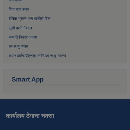
माग फारम
बिदा माग फारम
दैनिक भ्रमण भत्त खर्चको बिल
सूची दर्ता निवेदन
सम्पत्ति विवरण फारम
का.स.मु फारम
करार कर्मचारीहरुका लागि का.स.मु. फारम
Smart App
कार्यालय ठेगाना नक्सा