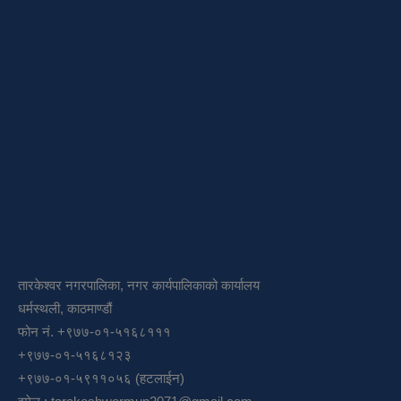
तारकेश्वर नगरपालिका, नगर कार्यपालिकाको कार्यालय
धर्मस्थली, काठमाण्डौं
फोन नं. +९७७-०१-५१६८१११
+९७७-०१-५१६८१२३
+९७७-०१-५९११०५६ (हटलाईन)