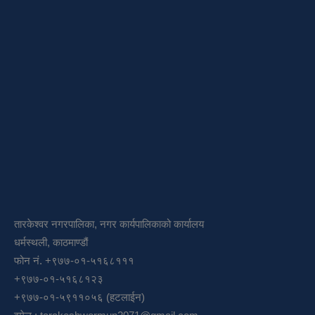
तारकेश्वर नगरपालिका, नगर कार्यपालिकाको कार्यालय
धर्मस्थली, काठमाण्डौं
फोन नं. +९७७-०१-५१६८१११
+९७७-०१-५१६८१२३
+९७७-०१-५९११०५६ (हटलाईन)