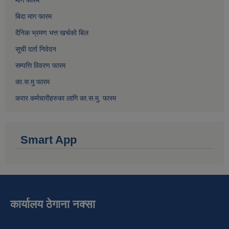
माग फारम
बिदा माग फारम
दैनिक भ्रमण भत्त खर्चको बिल
सूची दर्ता निवेदन
सम्पत्ति विवरण फारम
का.स.मु फारम
करार कर्मचारीहरुका लागि का.स.मु. फारम
Smart App
कार्यालय ठेगाना नक्सा