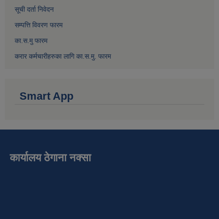
सूची दर्ता निवेदन
सम्पत्ति विवरण फारम
का.स.मु फारम
करार कर्मचारीहरुका लागि का.स.मु. फारम
Smart App
कार्यालय ठेगाना नक्सा