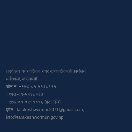
तारकेश्वर नगरपालिका, नगर कार्यपालिकाको कार्यालय
धर्मस्थली, काठमाण्डौं
फोन नं. +९७७-०१-५१६८१११
+९७७-०१-५१६८१२३
+९७७-०१-५९११०५६ (हटलाईन)
इमेल :
tarakeshwormun2071@gmail.com
,
info@tarakeshwormun.gov.np