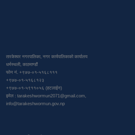
तारकेश्वर नगरपालिका, नगर कार्यपालिकाको कार्यालय
धर्मस्थली, काठमाण्डौं
फोन नं. +९७७-०१-५१६८१११
+९७७-०१-५१६८१२३
+९७७-०१-५९११०५६ (हटलाईन)
इमेल :
tarakeshwormun2071@gmail.com
,
info@tarakeshwormun.gov.np