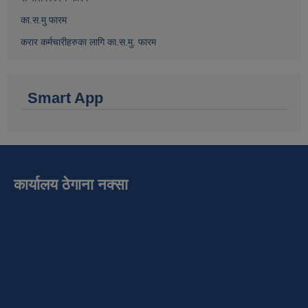
का.स.मु फारम
करार कर्मचारीहरुका लागि का.स.मु. फारम
Smart App
कार्यालय ठेगाना नक्सा