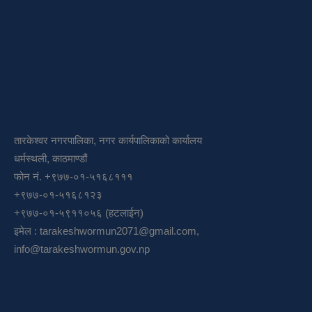
तारकेश्वर नगरपालिका, नगर कार्यपालिकाको कार्यालय
धर्मस्थली, काठमाण्डौं
फोन नं. +९७७-०१-५१६८१११
+९७७-०१-५१६८१२३
+९७७-०१-५९११०५६ (हटलाईन)
इमेल :
tarakeshwormun2071@gmail.com
,
info@tarakeshwormun.gov.np