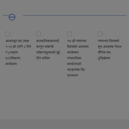
आधारभूत तह (कक्षा
बालबालिकाहरुलाई
१७ औ गणतन्त्र
गणतन्त्र दिवसको
१-५) को लागि २ दिने
कानुन सम्बन्धी
दिवसको अवसरमा
शुभ अवसरमा नेपाल
पाठ्यक्रम
सचेतनामुलकको दुई
तारकेश्वर
सैनिक मंच,
प्रवोधिकरण
दिने तालिम
नगरपालिका
टुडिखेलमा
कार्यक्रम
कार्यालयको
प्राङ्गणमा दिप
प्रज्वलन