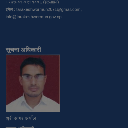
+९७७-०१-५९११०५६ (हटलाईन)
इमेल :
tarakeshwormun2071@gmail.com
,
info@tarakeshwormun.gov.np
सूचना अधिकारी
श्री सागर अर्याल