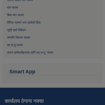
सवारी साधन माग फारम
माग फारम
बिदा माग फारम
दैनिक भ्रमण भत्त खर्चको बिल
सूची दर्ता निवेदन
सम्पत्ति विवरण फारम
का.स.मु फारम
करार कर्मचारीहरुका लागि का.स.मु. फारम
Smart App
कार्यालय ठेगाना नक्सा