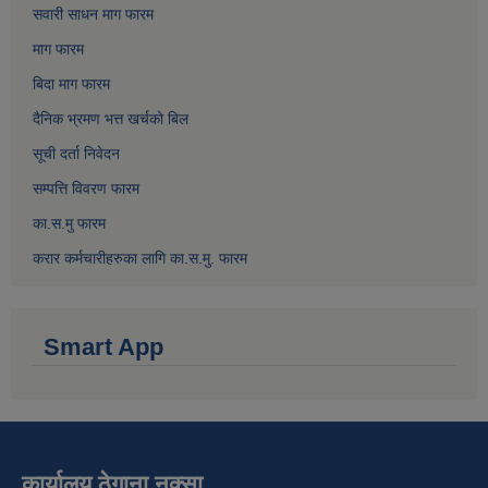
सवारी साधन माग फारम
माग फारम
बिदा माग फारम
दैनिक भ्रमण भत्त खर्चको बिल
सूची दर्ता निवेदन
सम्पत्ति विवरण फारम
का.स.मु फारम
करार कर्मचारीहरुका लागि का.स.मु. फारम
Smart App
कार्यालय ठेगाना नक्सा