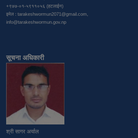
+९७७-०१-५९११०५६ (हटलाईन)
इमेल :
tarakeshwormun2071@gmail.com
,
info@tarakeshwormun.gov.np
सूचना अधिकारी
श्री सागर अर्याल