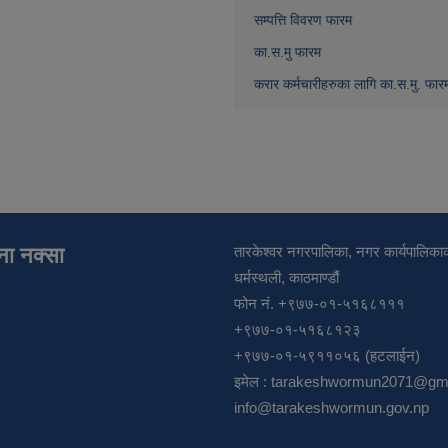
सम्पत्ति विवरण फारम
का.स.मु फारम
करार कर्मचारीहरुका लागि का.स.मु. फार
ाना नक्सा
तारकेश्वर नगरपालिका, नगर कार्यपालिकाक
धर्मस्थली, काठमाण्डौं
फोन नं. +९७७-०१-५१६८१११
+९७७-०१-५१६८१२३
+९७७-०१-५९११०५६ (हटलाईन)
इमेल :
tarakeshwormun2071@gma
info@tarakeshwormun.gov.np