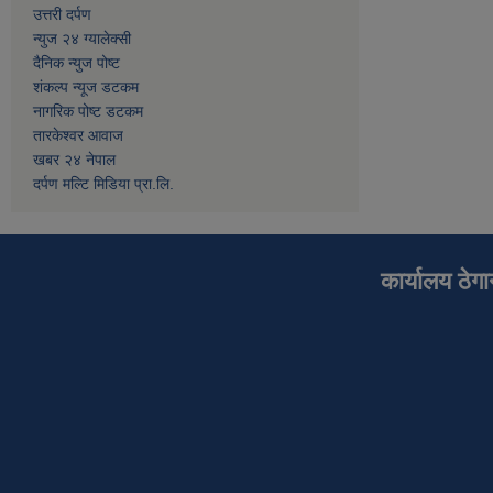
उत्तरी दर्पण
न्युज २४ ग्यालेक्सी
दैनिक न्युज पोष्ट
शंकल्प न्यूज डटकम
नागरिक पोष्ट डटकम
तारकेश्वर आवाज
खबर २४ नेपाल
दर्पण मल्टि मिडिया प्रा.लि.
कार्यालय ठेग