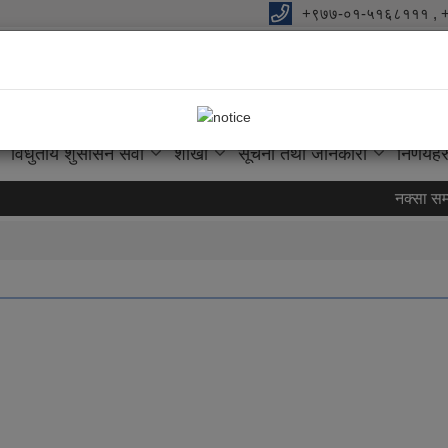
+९७७-०१-५१६८१११ , 
ालिकाको कार्यालय
को आधार "
विधुतीय शुसासन सेवा
शाखा
सूचना तथा जानकारी
निर्णयहर
नक्सा सम्बन