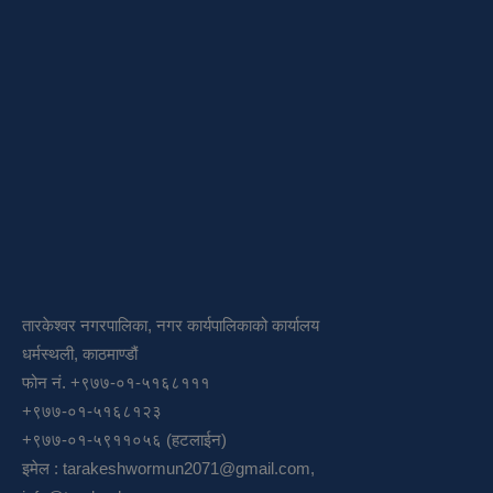
तारकेश्वर नगरपालिका, नगर कार्यपालिकाको कार्यालय
धर्मस्थली, काठमाण्डौं
फोन नं. +९७७-०१-५१६८१११
+९७७-०१-५१६८१२३
+९७७-०१-५९११०५६ (हटलाईन)
इमेल :
tarakeshwormun2071@gmail.com
,