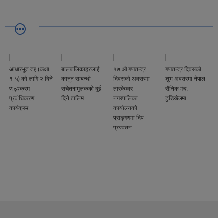
आधारभूत तह (कक्षा
बालबालिकाहरुलाई
१७ औ गणतन्त्र
गणतन्त्र दिवसको
१-५) को लागि २ दिने
कानुन सम्बन्धी
दिवसको अवसरमा
शुभ अवसरमा नेपाल
पाठ्यक्रम
सचेतनामुलकको दुई
तारकेश्वर
सैनिक मंच,
प्रवोधिकरण
दिने तालिम
नगरपालिका
टुडिखेलमा
कार्यक्रम
कार्यालयको
प्राङ्गणमा दिप
प्रज्वलन