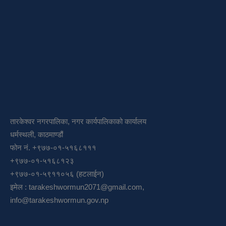
तारकेश्वर नगरपालिका, नगर कार्यपालिकाको कार्यालय
धर्मस्थली, काठमाण्डौं
फोन नं. +९७७-०१-५१६८१११
+९७७-०१-५१६८१२३
+९७७-०१-५९११०५६ (हटलाईन)
इमेल :
tarakeshwormun2071@gmail.com
,
info@tarakeshwormun.gov.np