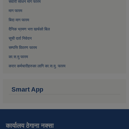
सवारी साधन माग फारम
माग फारम
बिदा माग फारम
दैनिक भ्रमण भत्त खर्चको बिल
सूची दर्ता निवेदन
सम्पत्ति विवरण फारम
का.स.मु फारम
करार कर्मचारीहरुका लागि का.स.मु. फारम
Smart App
कार्यालय ठेगाना नक्सा