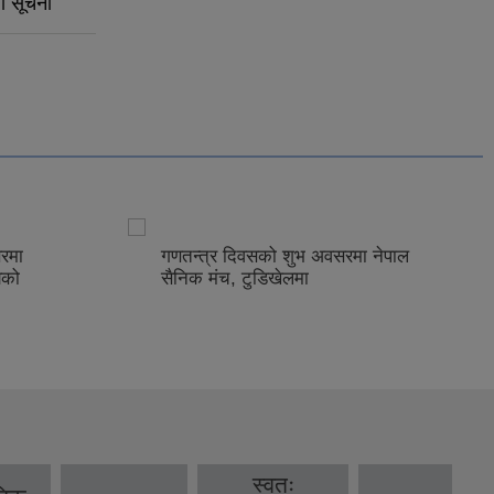
धी सूचना
रमा
गणतन्त्र दिवसको शुभ अवसरमा नेपाल
यको
सैनिक मंच, टुडिखेलमा
स्वतः