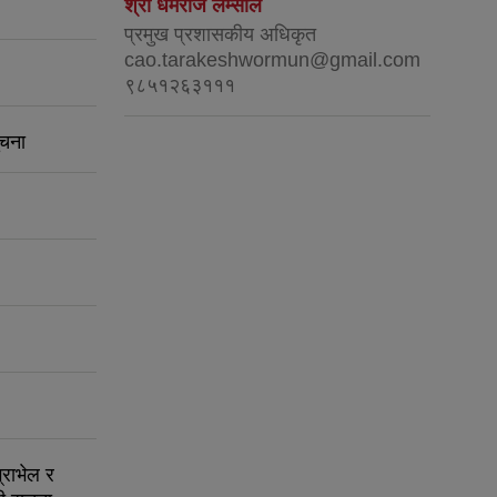
श्री धर्मराज लम्साल
प्रमुख प्रशासकीय अधिकृत
cao.tarakeshwormun@gmail.com
९८५१२६३१११
ुचना
्राभेल र