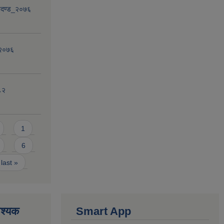
ापदण्ड_२०७६
,२०७६
८२
1
6
last »
वश्यक
Smart App