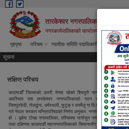
Skip to main content
तारकेश्वर नगरपालिका
नगरकार्यपालिकाको कार्यालय
गृहपृष्ठ
परिचय
न्यायीक समिति पदाधिकारी
प्रतिवेदन
तारकेश्वर नगरपालिका प्रशासकीय भवन
तारकेश्वर नगरपालिका
सूचना
संक्षिप्त परिचय
काठमाडौँ जिल्लाको उत्तरी भेगमा रहेको शिवपुरी नागार्जुन राष्ट्रिय न
अवस्थित यस तारकेश्वर नगरपालिकाको गठन साबिकका साङ्ला, क
जितपुरफेदी, गोलढुंगा, धर्मस्थली, फुटुङ् र मनमैजु गा.वि.स. गाभिएर २०७१
गते नेपाल सरकार मन्त्रिपरिषदको निर्णय अनुसार नगरपालिकाको रुपमा कार
हो । पूर्वमा टोखा नगरपालिका, पश्चिममा नार्गाजुन नगरपालिका, उत्तरमा 
तथा दक्षिणमा काठमाडौं महानगरपालिकाको सिमानासँग जोडिएको यस नगर