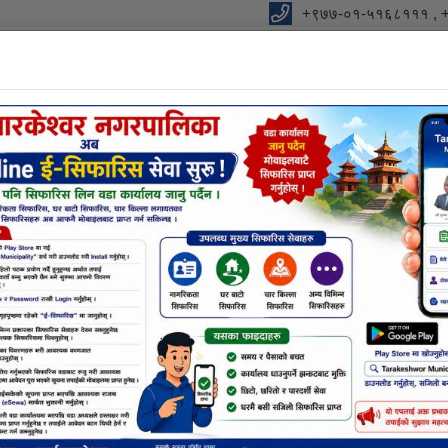
+९७७-०१-५१६८१११ , 
विधुतीय शुसासन सेवा
शाखा
सूचना तथा जानकारी
निर्णयहर
नक्सा सम्बन्धि छलफलमा सहभागी हुने बारे (सम्पूर्ण नक्सा ड
सूचना तथा समाचार
िकुन्जको काखमा
ाभ्रेस्थली,
नक्सा सम्बन्धि छलफलमा सहभागी हुने बारे (सम्पूर्ण
 साल मङ्सिर १६
डिजाईन सम्बन्धि कन्सल्टेन्सी)
्य आरम्भ भएको
नुवाकोट जिल्ला
राष्ट्रिय कृषि आधुनिकिकरण कार्यक्रमकाे कार्यक्
पालिकाको कुल