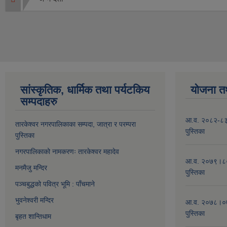
सांस्कृतिक, धार्मिक तथा पर्यटकिय
योजना त
सम्पदाहरु
आ.व. २०८२-८३ क
तारकेश्वर नगरपालिकाका सम्पद
ा, जात्रा र परम्परा
पुस्तिका
पुस्तिका
नगरपालिकाको नामकरणः तारकेश्वर महादेव
आ.व. २०७९।८० 
मनमैजु मन्दिर
पुस्तिका
पञ्चबुद्धको पवित्र भूमि : पाँचमाने
भुवनेश्वरी मन्दिर
आ.व. २०७८।०७९
पुस्तिका
बृहत शान्तिधाम